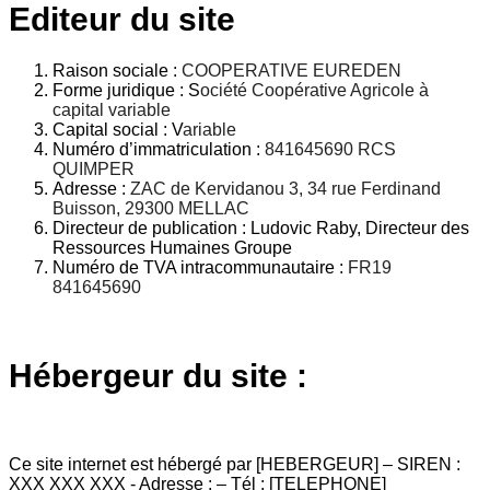
Editeur du site
Raison sociale
:
COOPERATIVE EUREDEN
Forme juridique :
S
ociété Coopérative Agricole à
capital variable
Capital social :
V
ariable
Numéro d’immatriculation :
841645690 RCS
QUIMPER
Adresse :
ZAC de Kervidanou 3, 34 rue Ferdinand
Buisson, 29300 MELLAC
Directeur de publication :
Ludovic Raby, Directeur des
Ressources Humaines Groupe
Numéro de TVA intracommunautaire :
FR19
841645690
Hébergeur du site :
Ce site internet est hébergé par [HEBERGEUR] – SIREN :
XXX XXX XXX - Adresse : – Tél : [TELEPHONE]